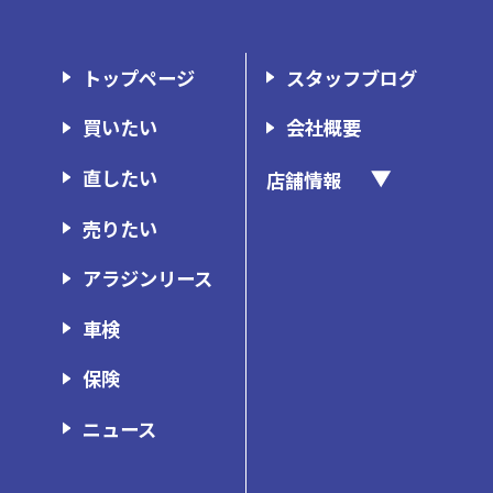
トップページ
スタッフブログ
買いたい
会社概要
直したい
店舗情報
アラジン長崎時津店
売りたい
アラジン諫早店
アラジンリース
アラジン佐世保店
車検
ウイングス東長崎店
保険
ウイングス諫早店
ウイングスボディショップ
ニュース
ガレージ・ミッション