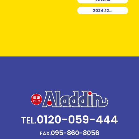
2024.12…
0120-059-444
TEL.
095-860-8056
FAX.