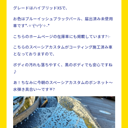
グレードはハイブリッドXSで、
お色はブルーイッシュブラックパール、届出済み未使用
車です°˖✧◝(⁰▿⁰)◜✧˖°
こちらのホームページの在庫車にも掲載しています?✨
こちらのスペーシアカスタムがコーティング施工済み車
となっておりますので、
ボディの汚れも落ちやすく、黒のボディでも安心ですね
♪
あ！ちなみに今朝のスペーシアカスタムのボンネット～
水弾き具合い～です☔?