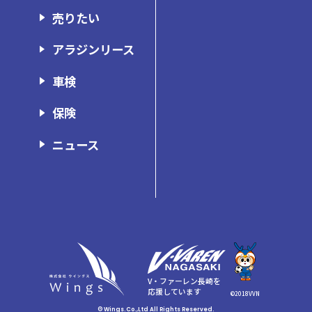
アラジン長崎時津店
売りたい
アラジン諫早店
アラジンリース
アラジン佐世保店
車検
ウイングス東長崎店
保険
ウイングス諫早店
ウイングスボディショップ
ニュース
ガレージ・ミッション
V・ファーレン長崎を
応援しています
©2018VVN
© Wings.Co.,Ltd All Rights Reserved.