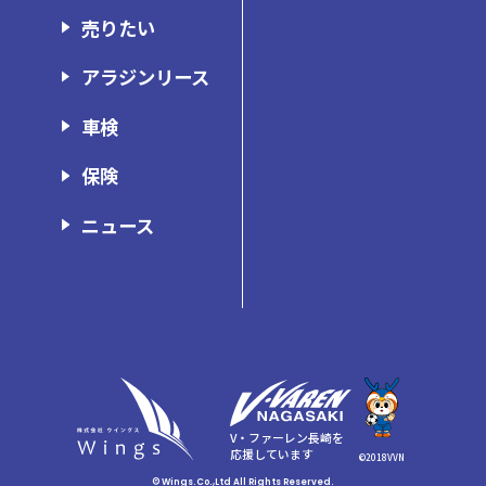
アラジン長崎時津店
売りたい
アラジン諫早店
アラジンリース
アラジン佐世保店
車検
ウイングス東長崎店
保険
ウイングス諫早店
ウイングスボディショップ
ニュース
ガレージ・ミッション
V・ファーレン長崎を
応援しています
©2018VVN
© Wings.Co.,Ltd All Rights Reserved.