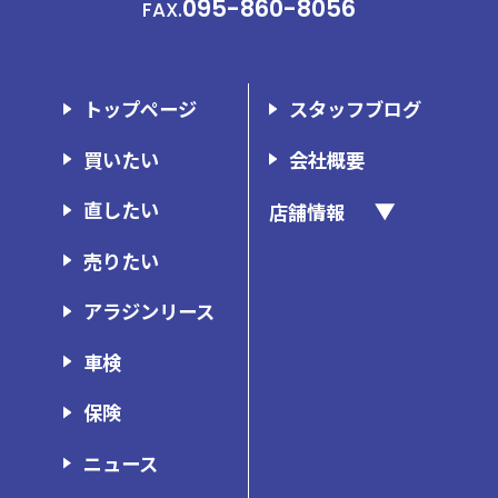
095-860-8056
FAX.
トップページ
スタッフブログ
買いたい
会社概要
直したい
店舗情報
アラジン長崎時津店
売りたい
アラジン諫早店
アラジンリース
アラジン佐世保店
車検
ウイングス東長崎店
保険
ウイングス諫早店
ウイングスボディショップ
ニュース
ガレージ・ミッション