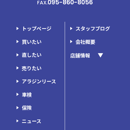
095-860-8056
FAX.
トップページ
スタッフブログ
買いたい
会社概要
直したい
店舗情報
アラジン長崎時津店
売りたい
アラジン諫早店
アラジンリース
アラジン佐世保店
車検
ウイングス東長崎店
保険
ウイングス諫早店
ウイングスボディショップ
ニュース
ガレージ・ミッション