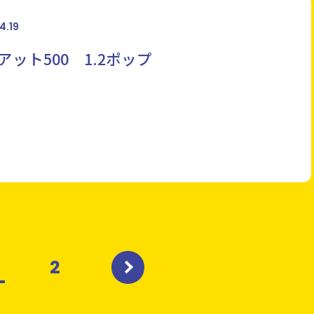
4.19
アット500 1.2ポップ
2