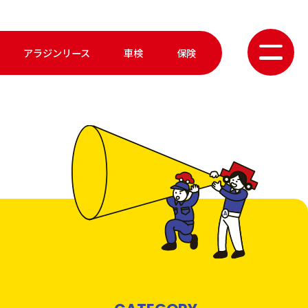
アラジンリース
車検
保険